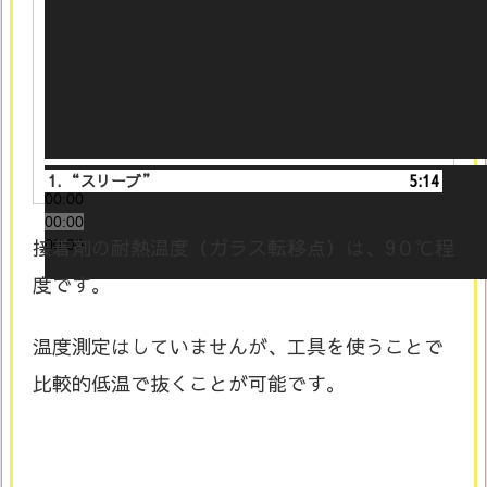
1.
“スリーブ”
5:14
00:00
00:00
接着剤の耐熱温度（ガラス転移点）は、9０℃程
00:00
度です。
温度測定はしていませんが、工具を使うことで
比較的低温で抜くことが可能です。