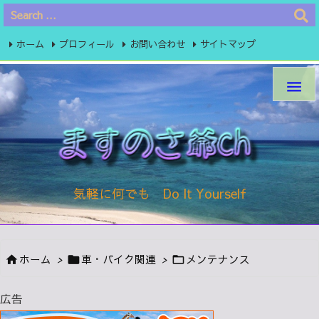
ホーム
プロフィール
お問い合わせ
サイトマップ
プライバシーポリシー

気軽に何でも Do It Yourself
ホーム
>
車・バイク関連
>
メンテナンス



広告