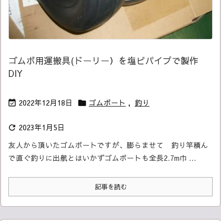
ゴムボ用運搬具(ドーリー）を塩ビパイプで製作
DIY
2022年12月18日
ゴムボート
,
釣り


2023年1月5日

友人から頂いたゴムボートですが、膨らませて 釣り竿積ん
で
直ぐ釣りに出航とはいかず
ゴムボートも全長2.7m巾 ...
記事を読む