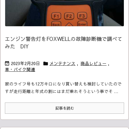
エンジン警告灯をFOXWELLの故障診断機で調べて
みた DIY
2023年2月20日
メンテナンス
,
商品レビュー
,


車・バイク関連
家のライフ号も12万キロになり買い替えも検討していたので
すが
走行距離と年式の割にはまだ乗れそうという事で
そ ...
記事を読む