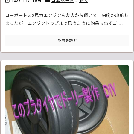
2023年1月19日
ゴムボート
,
釣り


ローボートと2馬力エンジンを友人から頂いて 何度か出航し
ましたが
エンジントラブルで思うように釣果も出ず
ゴ ...
記事を読む