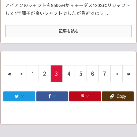
アイアンのシャフトを950GHからモーダス120Sにリシャフト
して4年
調子が良いシャフトでしたが
最近ではラ ...
記事を読む
«
‹
1
2
3
4
5
6
7
›
»
Copy