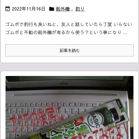
2022年11月16日
船外機
,
釣り


ゴムボで釣行も良いねと、友人と話していたら
丁度 いらない
ゴムボと不動の船外機が有るから使う？
という事になり ...
記事を読む